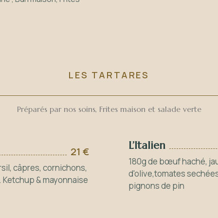
LES TARTARES
Préparés par nos soins, Frites maison et salade verte
L’Italien
21 €
180g de bœuf haché, jau
sil, câpres, cornichons,
d'olive,tomates sechée
o. Ketchup & mayonnaise
pignons de pin