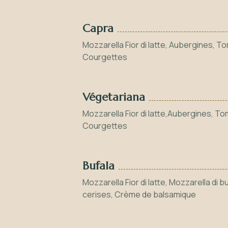
Capra
Mozzarella Fior di latte, Aubergines, T
Courgettes
Végetariana
Mozzarella Fior di latte,Aubergines, To
Courgettes
Bufala
Mozzarella Fior di latte, Mozzarella di
cerises, Crème de balsamique