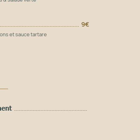
9€
tons et sauce tartare
ment