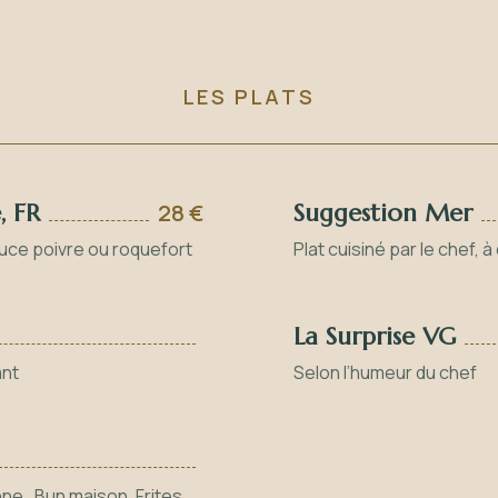
LES PLATS
, FR
28 €
Suggestion Mer
sauce poivre ou roquefort
Plat cuisiné par le chef, 
La Surprise VG
ant
Selon l’humeur du chef
ne , Bun maison, Frites