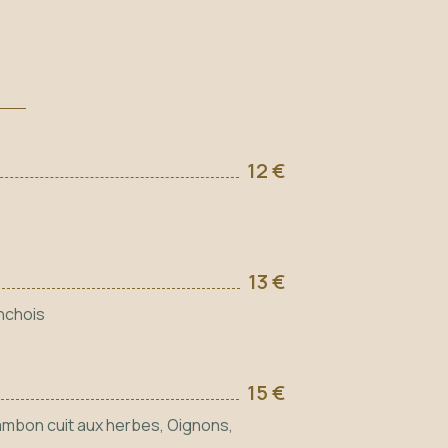
12 €
13 €
Anchois
15 €
 Jambon cuit aux herbes, Oignons,