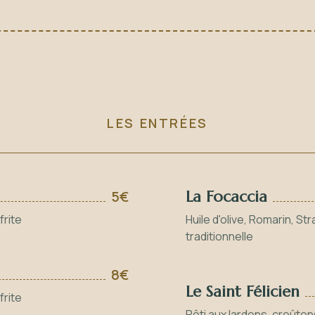
LES ENTRÉES
5€
La Focaccia
frite
Huile d'olive, Romarin, St
traditionnelle
8€
Le Saint Félicien
frite
Rôti aux lardons, croûton