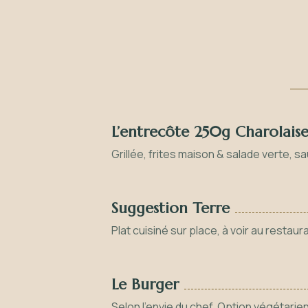
L’entrecôte 250g Charolaise
Grillée, frites maison & salade verte, 
Suggestion Terre
Plat cuisiné sur place, à voir au restaur
Le Burger
Selon l'envie du chef. Option végétarien