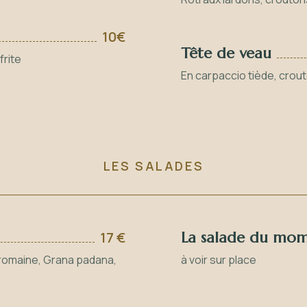
10€
Tête de veau
frite
En carpaccio tiède, crou
LES SALADES
17 €
La salade du mo
 romaine, Grana padana,
à voir sur place