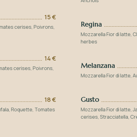
Anchois
15 €
Regina
omates cerises, Poivrons,
Mozzarella Fior di latte,
herbes
14 €
Melanzana
mates cerises, Poivrons,
Mozzarella Fior di latte,
18 €
Gusto
 bufala, Roquette, Tomates
Mozzarella Fior di latte
cerises, Stracciatella, 