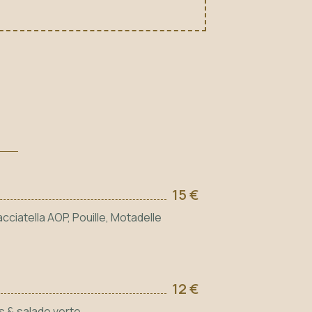
15 €
racciatella AOP, Pouille, Motadelle
12 €
s & salade verte