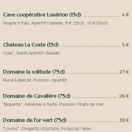
Cave coopérative Louérion (15cl)
4 €
Souple & frais, Apéritif / Salade , 6 € (25cl) , 12 € (50cl)
Chateau La Coste (15cl)
5 €
"Lisa" , Subtil,Apéritif / Salade
Domaine la solitude (75cl)
27 €
Rond & délicat, Poisson / Apéritif
Domaine de Cavalière (75cl)
26 €
"Biquette" , Minérale & fruité, Poisson / Fruits de mer
Domaine de l'or vert (75cl)
30 €
"Loulou" , Elegant& structuré, Focaccia / Veau