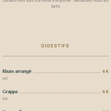
Certains vins sont à la vente à emporter : demandez-nous les
tarifs
DIGESTIFS
Rhum arrangé
6 €
4cl
Grappa
6 €
4cl