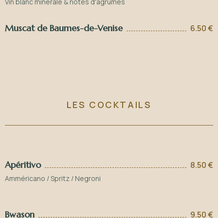
Vin blanc minérale & notes d'agrumes
Muscat de Baumes-de-Venise
6.50 €
LES COCKTAILS
Apéritivo
8.50 €
Amméricano / Spritz / Negroni
Bwason
9.50 €